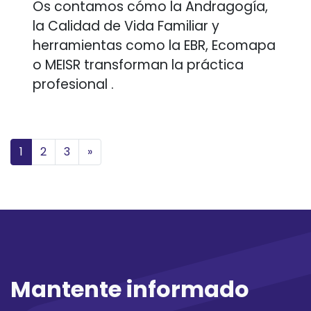
Os contamos cómo la Andragogía,
la Calidad de Vida Familiar y
herramientas como la EBR, Ecomapa
o MEISR transforman la práctica
profesional .
Posts navigation
1
2
3
»
Mantente informado