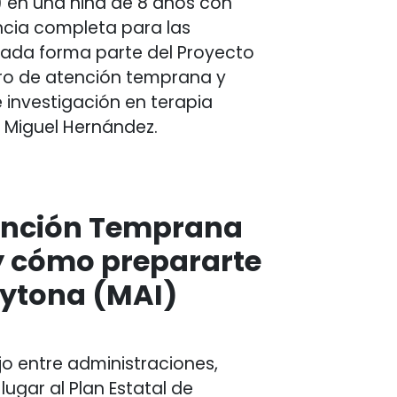
I) en una niña de 8 años con
ncia completa para las
ntrada forma parte del Proyecto
tro de atención temprana y
e investigación en terapia
 Miguel Hernández.
tención Temprana
 y cómo prepararte
Aytona (MAI)
jo entre administraciones,
lugar al Plan Estatal de