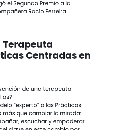
rgó el Segundo Premio a la
mpañera Rocío Ferreira.
a Terapeuta
cticas Centradas en
rvención de una terapeuta
lias?
elo “experto” a las Prácticas
o más que cambiar la mirada:
mpañar, escuchar y empoderar.
pel clave en este cambio por