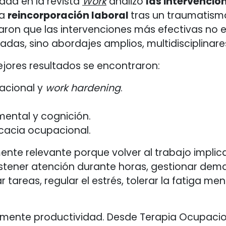
ada en la revista
Work
analizó
las intervencio
la
reincorporación laboral
tras un traumatism
raron que las intervenciones más efectivas no 
das, sino abordajes amplios, multidisciplinare
ejores resultados se encontraron:
acional y
work hardening
.
mental y cognición.
cacia ocupacional.
mente relevante porque volver al trabajo impl
tener atención durante horas, gestionar dem
tareas, regular el estrés, tolerar la fatiga me
amente productividad. Desde Terapia Ocupaci