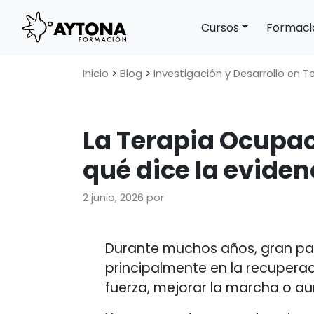
Cursos
Formaci
Main Navigation
Inicio
>
Blog
>
Investigación y Desarrollo en 
La Terapia Ocupac
qué dice la evide
2 junio, 2026
por
Durante muchos años, gran par
principalmente en la recupera
fuerza, mejorar la marcha o a