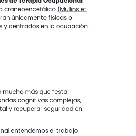
nes de Terapia Ocupacional
o craneoencefálico
(Mullins et
eran únicamente físicas o
s y centrados en la ocupación.
ica mucho más que “estar
andas cognitivas complejas,
ntal y recuperar seguridad en
onal entendemos el trabajo