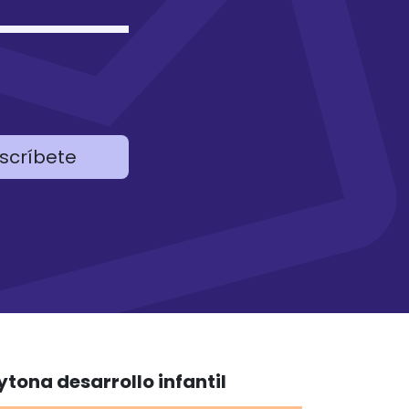
scríbete
ytona desarrollo infantil