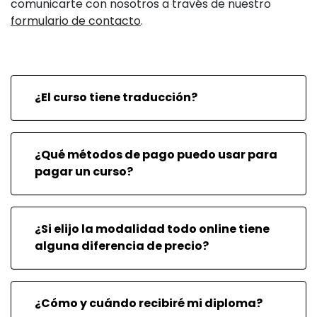
comunicarte con nosotros a través de nuestro
la evidencia para lactantes de alto riesgo en la
formulario de contacto
.
UCIN.
Unirlo todo: Aplicación de programas de apoyo a
las familias y mejora del comportamiento y el
desarrollo de los lactantes en la UCIN.
¿El curso tiene traducción?
La transición de la UCIN al hogar.
Optimizar los resultados tras el alta.
¿Qué métodos de pago puedo usar para
pagar un curso?
Docente/s
Bobbi Pineda
Horas de dedicación
¿Si elijo la modalidad todo online tiene
5 horas
alguna diferencia de precio?
Modalidad
Online en directo
¿Cómo y cuándo recibiré mi diploma?