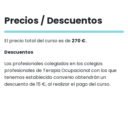
Comprender cuándo intervenir y cuándo no.
Definir el umbral de inicio y cese de las terapias
Precios / Descuentos
Patrones de desarrollo normales y alterados
Consideraciones sobre el desarrollo del recién
El precio total del curso es de
270 €.
nacido prematuro en el camino hacia la edad
Descuentos
equivalente a término
Los profesionales colegiados en los colegios
Estrategias de habilitación
profesionales de Terapia Ocupacional con los que
El entorno de la UCIN
tenemos establecido convenio obtendrán un
descuento de 15 €, al realizar el pago del curso.
Estrategias de prevención y enriquecimiento para
el recién nacido prematuro en la UCIN
Fechas / Horarios
El programa SENSE
Docente/s
Sábado 01 Marzo 2025
Bobbi Pineda