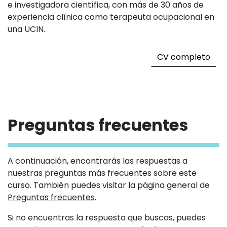
Evaluaciones de la alimentación para la lactancia
e investigadora científica, con más de 30 años de
materna, evaluación de la preparación,
experiencia clínica como terapeuta ocupacional en
determinación de la alimentación problemática en
una UCIN.
recién nacidos prematuros en la UCIN y tras el alta
hospitalaria.
CV completo
Evaluación de los resultados de la alimentación
neonatal.
Encontrar el equipo de alimentación que necesita
para atender las necesidades individuales de un
Preguntas frecuentes
lactante de alto riesgo.
Intervenciones alimentarias para el lactante de
alto riesgo
A continuación, encontrarás las respuestas a
nuestras preguntas más frecuentes sobre este
Identificación de problemas y objetivos
curso. También puedes visitar la página general de
terapéuticos a partir de la evaluación
Preguntas frecuentes
.
neuroconductual y de la alimentación.
Si no encuentras la respuesta que buscas, puedes
Diseño de intervenciones específicas basadas en