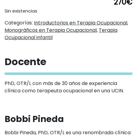
270
€
Elegir la evaluación adecuada
Sin existencias
Fechas / Horarios
Categorías:
Introducción a las pruebas estandarizadas
Introductorios en Terapia Ocupacional
,
Monográficos en Terapia Ocupacional
utilizadas en la UCIN
,
Terapia
Domingo 02 Marzo 2025
Ocupacional infantil
Docente/s
Horario
Bobbi Pineda
15 : 00h
-
20 : 00h
Docente
Horas de dedicación
5 horas
Componentes esenciales de la alimentación
neonatal.
Modalidad
PhD, OTR/L con más de 30 años de experiencia
Online en directo
clínica como terapeuta ocupacional en una UCIN.
Determinación de la preparación del lactante
para la alimentación oral.
Preparar el terreno para una alimentación
Bobbi Pineda
permanente proporcionando experiencias
sensoriales óptimas.
Bobbi Pineda, PhD, OTR/L es una renombrada clínica