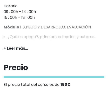
Horario
09 : 00h
-
14 : 00h
15 : 00h
-
18 : 00h
Módulo 1.
APEGO Y DESARROLLO. EVALUACIÓN
¿Qué es apego?, principales teorías y autores.
Importancia en el desarrollo del niño y de la
familia.
Impacto del procesamiento sensorial en el
Precio
desarrollo del vínculo.
Evaluación desde la observación (descripción de
conductas, análisis de situación).
El precio total del curso es de
180€
.
Evaluación del apego desde herramientas
estandarizadas: Conocimiento de las más
utilizadas Historias Incompletas, la situación de la