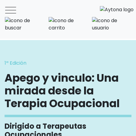
Main Navigation
Inicio
>
Cursos
>
Terapia Ocupacional infantil
>
Apego y vin
1ª Edición
Apego y vinculo: Una
mirada desde la
Terapia Ocupacional
Dirigido a Terapeutas
Ocupacionales