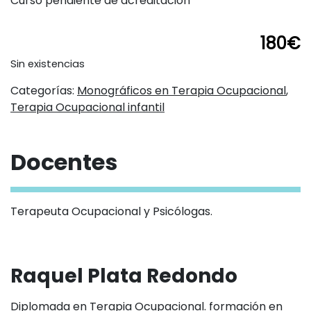
Curso pendiente de acreditación
Análisis.
Horas de dedicación
180
€
5 horas
Sin existencias
Modalidad
Online en directo
Categorías:
Monográficos en Terapia Ocupacional
,
Terapia Ocupacional infantil
Docentes
Terapeuta Ocupacional y Psicólogas.
Raquel Plata Redondo
Diplomada en Terapia Ocupacional. formación en