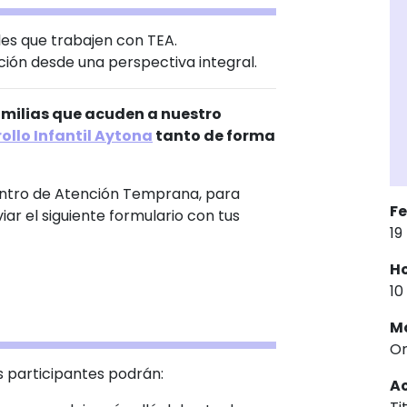
ales que trabajen con TEA.
ción desde una perspectiva integral.
familias que acuden a nuestro
llo Infantil Aytona
tanto de forma
centro de Atención Temprana, para
Fe
iar el siguiente formulario con tus
19
Ho
10
M
On
os participantes podrán:
Ac