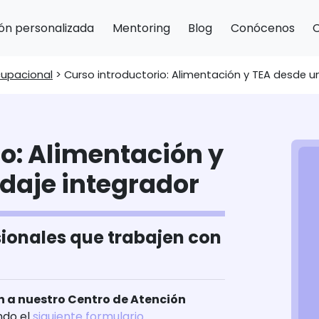
ón personalizada
Mentoring
Blog
Conócenos
cupacional
>
Curso introductorio: Alimentación y TEA desde u
io: Alimentación y
daje integrador
esionales que trabajen con
 a nuestro Centro de Atención
ando el
siguiente formulario
.