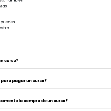
rso. También
ntas
, puedes
estro
un curso?
 para pagar un curso?
ctamente la compra de un curso?