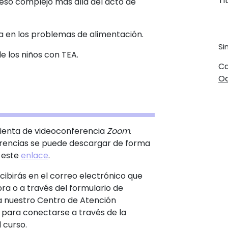
Ti
eso complejo más allá del acto de
a en los problemas de alimentación.
Si
e los niños con TEA.
Ca
Oc
amienta de videoconferencia
Zoom
.
rencias se puede descargar de forma
 este
enlace
.
cibirás en el correo electrónico que
ra o a través del formulario de
 a nuestro Centro de Atención
 para conectarse a través de la
l curso.