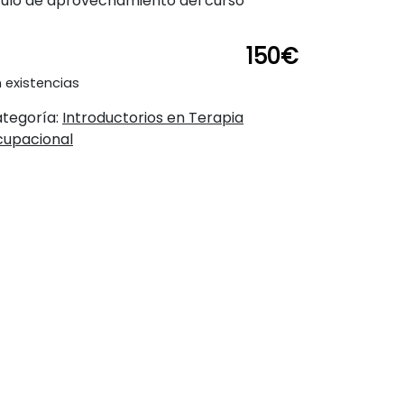
tulo de aprovechamiento del curso
150
€
n existencias
tegoría:
Introductorios en Terapia
upacional