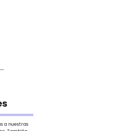
o
es
as a nuestras