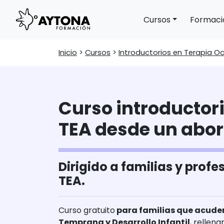
Cursos
Formaci
Main Navigation
Inicio
>
Cursos
>
Introductorios en Terapia O
Curso introductor
TEA desde un abor
Dirigido a familias y prof
TEA.
Curso gratuito
para familias que acuden
Temprana y Desarrollo Infantil
, rellen