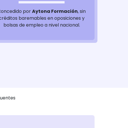
Concedido por
Aytona Formación
, sin
créditos baremables en oposiciones y
bolsas de empleo a nivel nacional.
cuentes